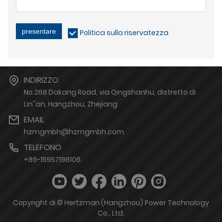
presentare
Politica sulla riservatezza
INDIRIZZO
No.268 Dakang Road, via Qingshanhu, distretto di
Lin''an, Hangzhou, Zhejiang
EMAIL
hzmgmbh@hzmgmbh.com
TELEFONO
+86-15957198106
Copyright di © Hertzman (Hangzhou) Power Technology
Co., Ltd.